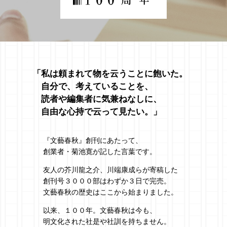
「私は頼まれて物を云うことに飽いた。
自分で、考えていることを、
読者や編集者に気兼ねなしに、
自由な心持で云って見たい。」
『文藝春秋』創刊にあたって、
創業者・菊池寛が記した言葉です。
友人の芥川龍之介、川端康成らが寄稿した
創刊号３０００部はわずか３日で完売。
文藝春秋の歴史はここから始まりました。
以来、１００年。文藝春秋は今も、
明文化された社是や社訓を持ちません。