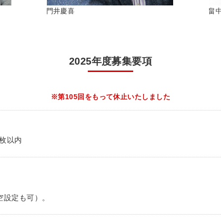
門井慶喜
畠
2025年度募集要項
※第105回をもって休止いたしました
0枚以内
空設定も可）。