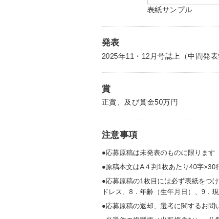
表紙サンプル
発表
2025年11・12月号誌上（中間発表
賞
正賞、及び賞金50万円
注意事項
●応募原稿は未発表のものに限ります
●原稿本文はA４判1枚あたり40字×3
●応募原稿の1枚目には必ず表紙をつけ
ドレス、8．年齢（生年月日）、9．現
●応募原稿の返却、選考に関するお問