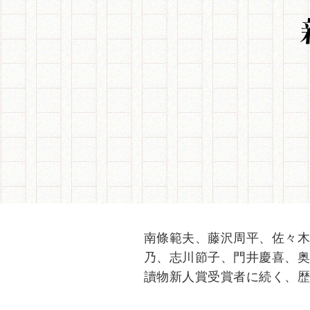
南條範夫、藤沢周平、佐々
乃、志川節子、門井慶喜、
讀物新人賞受賞者に続く、