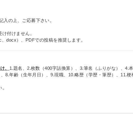
ご記入の上、ご応募下さい。
受け付けません。
oc、docx）、PDFでの投稿を推奨します。
つけ、
1.題名、2.枚数（400字詰換算）、3.筆名（ふりがな）、4
ス、8.年齢（生年月日）、9.現職、10.略歴（学歴・筆歴）、11.
い。