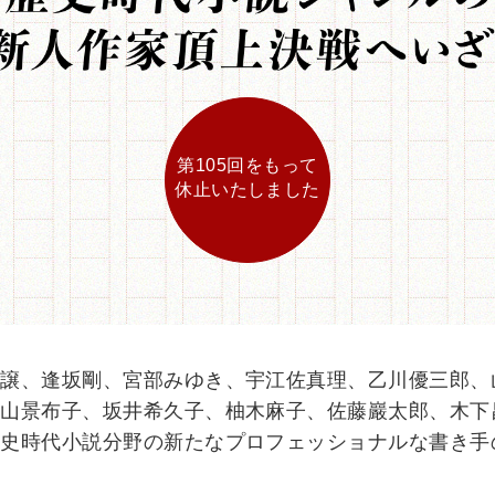
第105回をもって
休止いたしました
木譲、逢坂剛、宮部みゆき、宇江佐真理、乙川優三郎、
奥山景布子、坂井希久子、柚木麻子、佐藤巖太郎、木下
歴史時代小説分野の新たなプロフェッショナルな書き手