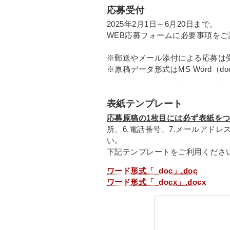
応募受付
2025年2月1日～6月20日まで。
WEB応募フォームに必要事項を
※郵送やメール添付による応募は
※原稿データ形式はMS Word（d
表紙テンプレート
応募原稿の1枚目には必ず表紙を
所、6.電話番号、7.メールアドレ
い。
下記テンプレートをご利用くださ
ワード形式「_doc」.doc
ワード形式「_docx」.docx