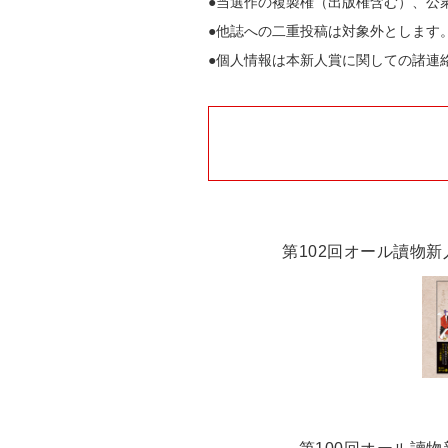
●当選作の複製権（出版権含む）、公
●他誌への二重投稿は対象外とします
●個人情報は本新人賞に関しての諸連
第102回オール讀物