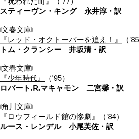
『呪われた町』
（'77）
スティーヴン・キング 永井淳・訳
文春文庫
『レッド・オクトーバーを追え！』
（'8
トム・クランシー 井坂清・訳
文春文庫
『少年時代』
（'95）
ロバート.R.マキャモン 二宮馨・訳
角川文庫
『ロウフィールド館の惨劇』
（'84）
ルース・レンデル 小尾芙佐・訳