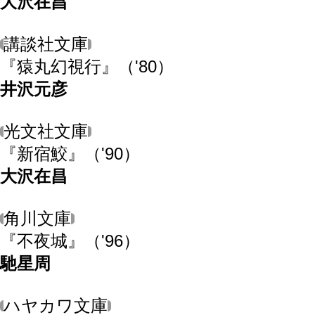
大沢在昌
講談社文庫
『猿丸幻視行』
（'80）
井沢元彦
光文社文庫
『新宿鮫』
（'90）
大沢在昌
角川文庫
『不夜城』
（'96）
馳星周
ハヤカワ文庫