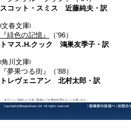
スコット・スミス 近藤純夫・訳
文春文庫
『緋色の記憶』
（'96）
トマス.H.クック 鴻巣友季子・訳
角川文庫
『夢果つる街』
（'88）
トレヴェニアン 北村太郎・訳