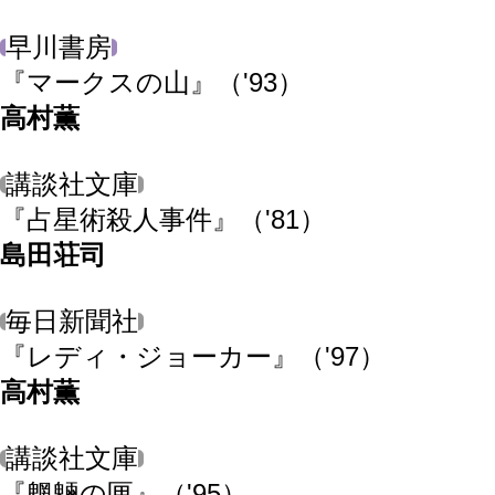
早川書房
『マークスの山』
（'93）
高村薫
講談社文庫
『占星術殺人事件』
（'81）
島田荘司
毎日新聞社
『レディ・ジョーカー』
（'97）
高村薫
講談社文庫
『魍魎の匣』
（'95）