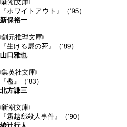
新潮文庫
『ホワイトアウト』
（'95）
新保裕一
創元推理文庫
『生ける屍の死』
（'89）
山口雅也
集英社文庫
『檻』
（'83）
北方謙三
新潮文庫
『霧越邸殺人事件』
（'90）
綾辻行人