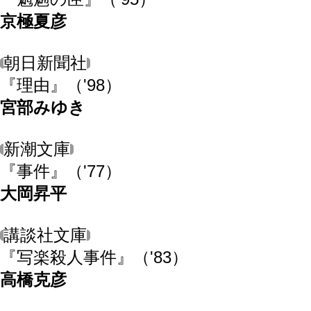
京極夏彦
朝日新聞社
『理由』
（'98）
宮部みゆき
新潮文庫
『事件』
（'77）
大岡昇平
講談社文庫
『写楽殺人事件』
（'83）
高橋克彦