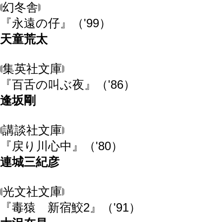
幻冬舎
『永遠の仔』
（'99）
天童荒太
集英社文庫
『百舌の叫ぶ夜』
（'86）
逢坂剛
講談社文庫
『戻り川心中』
（'80）
連城三紀彦
光文社文庫
『毒猿 新宿鮫2』
（'91）