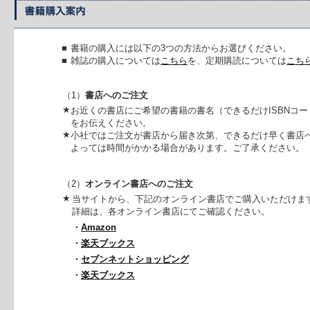
■
書籍の購入には以下の3つの方法からお選びください。
■
雑誌の購入については
こちら
を、定期購読については
こち
（1）
書店へのご注文
★
お近くの書店にご希望の書籍の書名（できるだけISBNコ
をお伝えください。
★
小社ではご注文が書店から届き次第、できるだけ早く書店
よっては時間がかかる場合があります。ご了承ください。
（2）
オンライン書店へのご注文
★
当サイトから、下記のオンライン書店でご購入いただけま
詳細は、各オンライン書店にてご確認ください。
・
Amazon
・
楽天ブックス
・
セブンネットショッピング
・
楽天ブックス