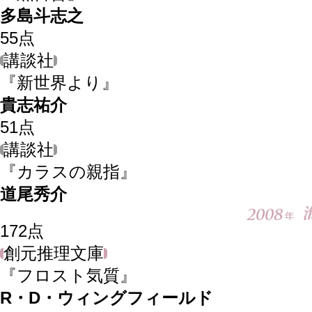
多島斗志之
55
点
講談社
『新世界より』
貴志祐介
51
点
講談社
『カラスの親指』
道尾秀介
172
点
創元推理文庫
『フロスト気質』
R・D・ウィングフィールド