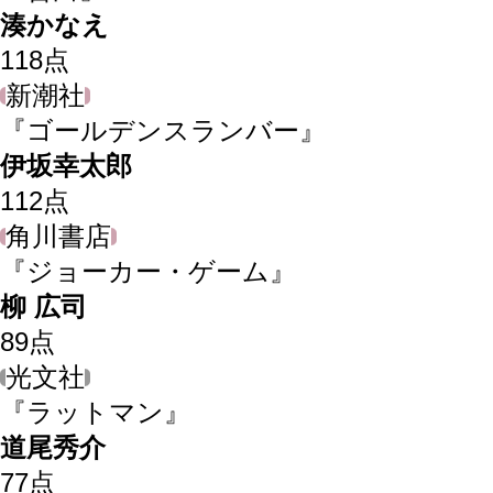
湊かなえ
118
点
新潮社
『ゴールデンスランバー』
伊坂幸太郎
112
点
角川書店
『ジョーカー・ゲーム』
柳 広司
89
点
光文社
『ラットマン』
道尾秀介
77
点