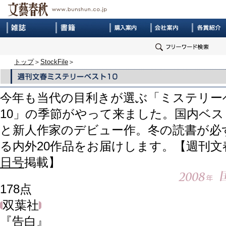
トップ
＞
StockFile
＞
今年も当代の目利きが選ぶ「ミステリー
10」の季節がやって来ました。国内ベス
と新人作家のデビュー作。冬の読書が必
る内外20作品をお届けします。【週刊文
日号
掲載】
178
点
双葉社
『告白』