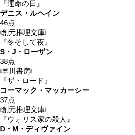
『運命の日』
デニス・ルヘイン
46
点
創元推理文庫
『冬そして夜』
S・J・ローザン
38
点
早川書房
『ザ・ロード』
コーマック・マッカーシー
37
点
創元推理文庫
『ウォリス家の殺人』
D・M・ディヴァイン