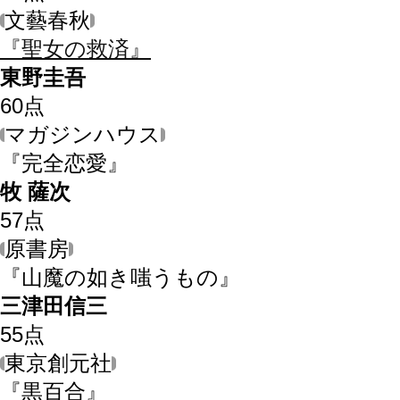
文藝春秋
『聖女の救済』
東野圭吾
60
点
マガジンハウス
『完全恋愛』
牧 薩次
57
点
原書房
『山魔の如き嗤うもの』
三津田信三
55
点
東京創元社
『黒百合』