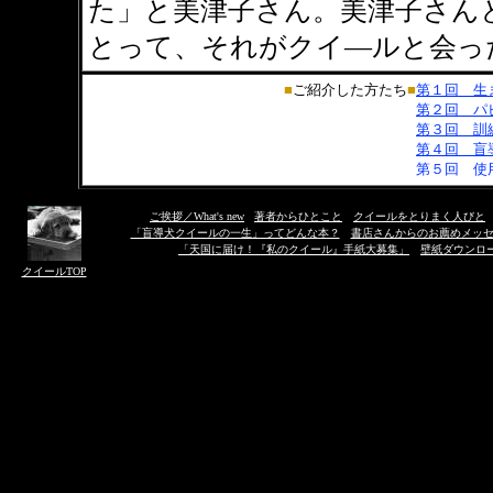
た」と美津子さん。美津子さん
とって、それがクイ―ルと会っ
■
ご紹介した方たち
■
第１回 生
第２回 パ
第３回 訓
第４回 盲
第５回 使
ご挨拶／What's new
◎
著者からひとこと
◎
クイールをとりまく人びと
「盲導犬クイールの一生」ってどんな本？
◎
書店さんからのお薦めメッ
「天国に届け！『私のクイール』手紙大募集」
◎
壁紙ダウンロ
クイールTOP