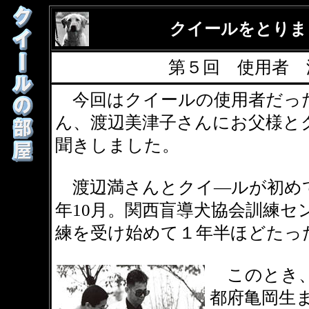
クイールをとりま
第５回 使用者 
今回はクイールの使用者だっ
ん、渡辺美津子さんにお父様と
聞きしました。
渡辺満さんとクイ―ルが初めて
年10月。関西盲導犬協会訓練セ
練を受け始めて１年半ほどたっ
このとき、
都府亀岡生