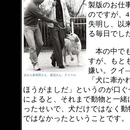
製版のお仕
のですが、
失明し、以
る毎日でし
本の中でも
すが、もと
嫌い。クイ
左から多和田さん、渡辺さん、クイール
「犬に牽か
ほうがましだ」というのが口ぐ
によると、それまで動物と一緒
ったせいで、犬だけではなく動
ではなかったということです。