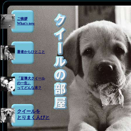
ご挨拶
What's new
著者からひとこと
「盲導犬クイール
の一生」
ってどんな本？
クイールを
とりまく人びと