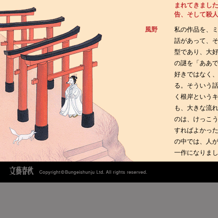
まれてきまし
告、そして殺
風野
私の作品を、
話があって、
型であり、大
の謎を「ああ
好きではなく
る。そういう
く根岸という
も、大きな流
のは、けっこ
すればよかっ
の中では、人
一作になりま