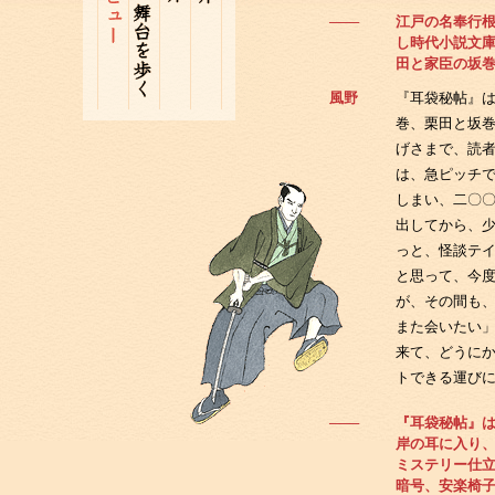
───
江戸の名奉行
し時代小説文
田と家臣の坂
風野
『耳袋秘帖』
巻、栗田と坂
げさまで、読
は、急ピッチ
しまい、二〇
出してから、
っと、怪談テ
と思って、今
が、その間も
また会いたい
来て、どうに
トできる運び
───
『耳袋秘帖』
岸の耳に入り
ミステリー仕
暗号、安楽椅