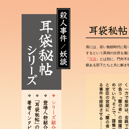
肩には、若い無頼時代に彫
するという異例の出世を遂
「
耳袋
」とは別に、門外不
癖ある部下たちと共に解き