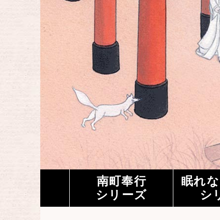
南町奉行
眠れな
シリーズ
シ