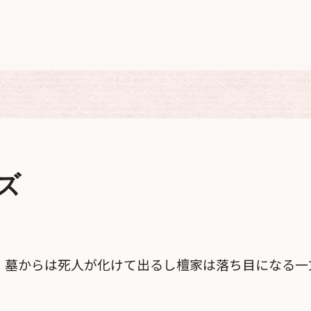
ズ
墓からは死人が化けて出るし檀家は落ち目になる一