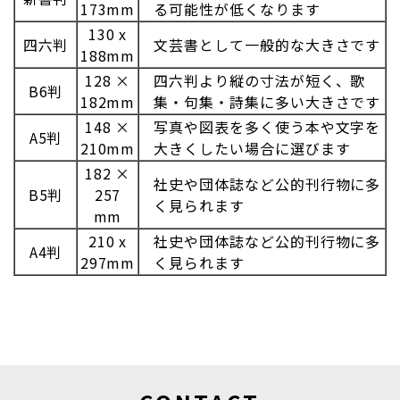
173mm
る可能性が低くなります
130 x
四六判
文芸書として一般的な大きさです
188mm
128 ×
四六判より縦の寸法が短く、歌
B6判
182mm
集・句集・詩集に多い大きさです
148 ×
写真や図表を多く使う本や文字を
A5判
210mm
大きくしたい場合に選びます
182 ×
社史や団体誌など公的刊行物に多
B5判
257
く見られます
mm
210 x
社史や団体誌など公的刊行物に多
A4判
297mm
く見られます