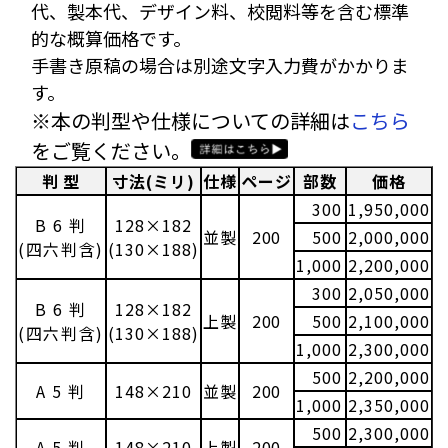
代、製本代、デザイン料、校閲料等を含む標準
的な概算価格です。
手書き原稿の場合は別途文字入力費がかかりま
す。
※本の判型や仕様についての詳細は
こちら
をご覧ください。
判 型
寸法(ミリ)
仕様
ページ
部数
価格
300
1,950,000
B 6 判
128×182
並製
200
500
2,000,000
(四六判含)
(130×188)
1,000
2,200,000
300
2,050,000
B 6 判
128×182
上製
200
500
2,100,000
(四六判含)
(130×188)
1,000
2,300,000
500
2,200,000
A 5 判
148×210
並製
200
1,000
2,350,000
500
2,300,000
A 5 判
148×210
上製
200