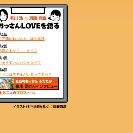
第1回
『
三匹のおっさん
』誕生秘話
第2回
結婚するなら……キヨ？
第3回
いそうでいないシゲタイプ
第4回
ノリにはモデルがいるって本当？