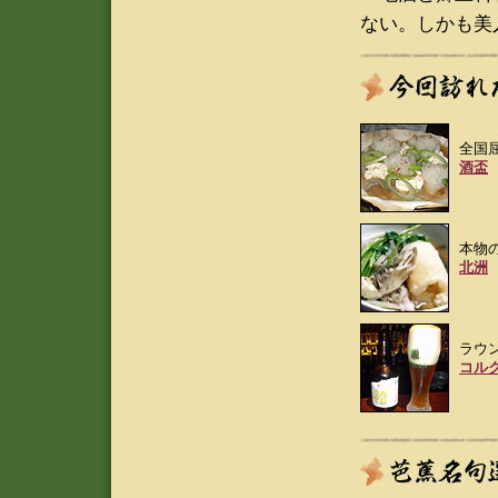
ない。しかも美
全国
酒盃
本物
北洲
ラウ
コル