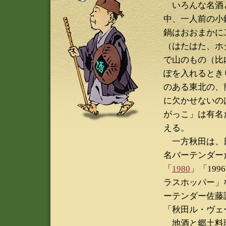
いろんな名酒と
中、一人前の小
鍋はおおまかに
（はたはた、ホ
で山のもの（比
ぽを入れるとき
のある東北の、
に欠かせないの
がっこ」は有名
える。
一方秋田は、
名バーテンダー
「
1980
」「19
ラスホッパー」
ーテンダー佐藤
「秋田ル・ヴェ
地酒と郷土料理