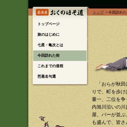
トップ
> 今回訪れ
トップページ
旅のはじめに
七星・亀次とは
今回訪れた街
これまでの道程
芭蕉名句選
「おらが秋田は
りで、町を歩け
量一、二位を争
内旭川沿いの川
屋、バーが並ぶ
も盛んで、皆さ