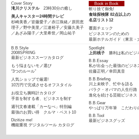
Cover Story
Book in Book
滝川クリステル
23時30分の癒し
斬り捨て御免!
食味探検隊 82点以上の
美人キャスター24時間テレビ
名店リスト12
杉崎美香／皆藤愛子／赤江珠緒／原田恵
理子／野中美里／江連裕子／安藤久美子
覆面チェック
／あざみ陽子／大里希世／岡山祐子
ビジネスマンのための
最新ホテルガイド
（東京・
B.B.Style
Spotlight
2008SPRING
上田桃子
勝利は私のビジ
最新ビジネススーツカタログ
B.B.Essay
もう悩まないモノ選び
私が出会った最強のビジネ
“3つのルール”
佐藤正明／幸田真音
B.B.Briefing
人気ショップで厳選!
川上未映子、忙中を語る
10万円で完成させるオフスタイル
バラク・オバマの人生行路
お役立ち腕時計カタログ
進化を続ける芸能ビジネス
手首を制する者、ビジネスを制す
B.B.Gear
週刊文春連載「カーなべ」特別編
やっぱり万年筆 こだわりの
最強のお買い得
クルマ・ベスト10
B.B.Tool
Dizitize me!
最新ビジネスグッズ
機能重視
デジタルツール カタログ