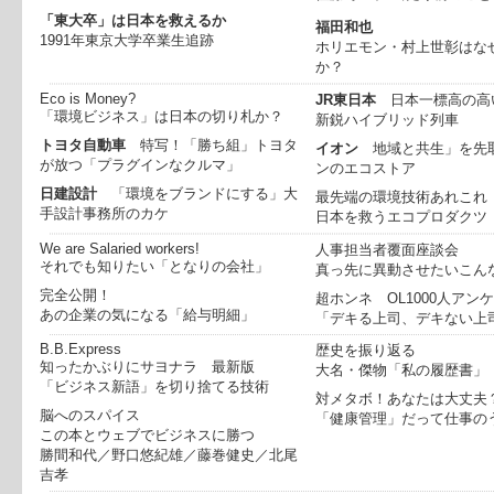
「東大卒」は日本を救えるか
福田和也
1991年東京大学卒業生追跡
ホリエモン・村上世彰はな
か？
Eco is Money?
JR東日本
日本一標高の高
「環境ビジネス」は日本の切り札か？
新鋭ハイブリッド列車
トヨタ自動車
特写！「勝ち組」トヨタ
イオン
地域と共生」を先
が放つ「プラグインなクルマ」
ンのエコストア
日建設計
「環境をブランドにする」大
最先端の環境技術あれこれ
手設計事務所のカケ
日本を救うエコプロダクツ
We are Salaried workers!
人事担当者覆面座談会
それでも知りたい「となりの会社」
真っ先に異動させたいこん
完全公開！
超ホンネ OL1000人アン
あの企業の気になる「給与明細」
「デキる上司、デキない上
B.B.Express
歴史を振り返る
知ったかぶりにサヨナラ
最新版
大名・傑物「私の履歴書」
「ビジネス新語」を切り捨てる技術
対メタボ！あなたは大丈夫
脳へのスパイス
「健康管理」だって仕事の
この本とウェブでビジネスに勝つ
勝間和代／野口悠紀雄／藤巻健史／北尾
吉孝