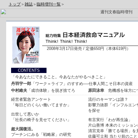
トップ
＞
雑誌
＞
臨時増刊一覧
＞
2008年3月17日発売 / 定価650円（本体619円）
CONTENTS
「今あなたにできること。今あなたがやるべきこと」
丹羽宇一郎
「ワーク＝ライフ」のすすめ
──仕事人間こそ日本の資産
中村維夫
「成功体験」を脱ぎ捨てろ
原田泳幸
危機感を味方に
経営者緊急アンケート
流行のキーマンは誰？
「毎日どのくらい働いてますか」
影響力抜群「インフルエン
を探せ
出世して悪いか
「社長の椅子を見せてください」
有言実行「わが再生論」
片山善博
本来のミッション
超大国復活。
清宮克幸
「勝てる場所」を
プーチンにみる「戦略家」の研究
佐藤可士和
当たり前のこと