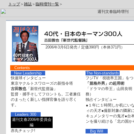
トップ
＞
雑誌
＞
臨時増刊一覧
＞
2006年3月6日発売 / 定価390円（本体371円）
Contents
New Leadership
The Non-standards
快速球インタビュー
フジTV「視聴率王国」をつ
東京ヤクルトスワローズの新指令塔
「規格外男」の起用術
古田敦也
「新世代監督論」
「ドラマの帝王」山田良明
監督・捕手そしてフロントも。三者兼任
務）
のまったく新しい指揮官像を語り尽く
独占インタビュー
す。
●１年に１時間しか机にい
ィの天才●撮影対象の隣家
Leaders 300
キュメンタリーの鬼才●台
週刊文春2006年委員会
ンを撮り続ける「北の国か
編
赤丸チェック!
Big Will