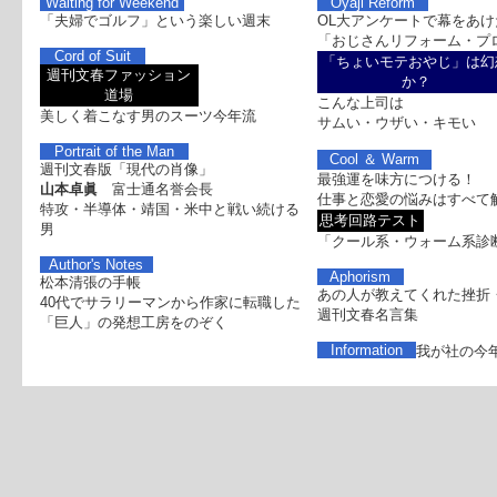
Waiting for Weekend
Oyaji Reform
「夫婦でゴルフ」という楽しい週末
OL大アンケートで幕をあけ
「おじさんリフォーム・プ
Cord of Suit
「ちょいモテおやじ」は幻
週刊文春ファッション
か？
道場
こんな上司は
美しく着こなす男のスーツ今年流
サムい・ウザい・キモい
Portrait of the Man
Cool ＆ Warm
週刊文春版「現代の肖像」
最強運を味方につける！
山本卓眞
富士通名誉会長
仕事と恋愛の悩みはすべて
特攻・半導体・靖国・米中と戦い続ける
思考回路テスト
男
「クール系・ウォーム系診
Author's Notes
Aphorism
松本清張の手帳
あの人が教えてくれた挫折
40代でサラリーマンから作家に転職した
週刊文春名言集
「巨人」の発想工房をのぞく
Information
我が社の今