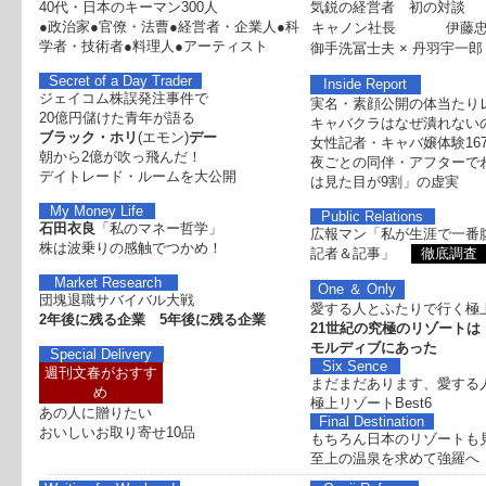
40代・日本のキーマン300人
気鋭の経営者 初の対談
●政治家●官僚・法曹●経営者・企業人●科
キャノン社長
伊藤
学者・技術者●料理人●アーティスト
御手洗冨士夫
×
丹羽宇一郎
Secret of a Day Trader
Inside Report
ジェイコム株誤発注事件で
実名・素顔公開の体当たり
20億円儲けた青年が語る
キャバクラはなぜ潰れない
ブラック・ホリ
(エモン)
デー
女性記者・キャバ嬢体験16
朝から2億が吹っ飛んだ！
夜ごとの同伴・アフターで
デイトレード・ルームを大公開
は見た目が9割」の虚実
My Money Life
Public Relations
石田衣良
「私のマネー哲学」
広報マン「私が生涯で一番
株は波乗りの感触でつかめ！
記者＆記事」
徹底調査
Market Research
One ＆ Only
団塊退職サバイバル大戦
愛する人とふたりで行く極
2年後に残る企業 5年後に残る企業
21世紀の究極のリゾートは
モルディブにあった
Special Delivery
Six Sence
週刊文春がおすす
まだまだあります、愛する
め
極上リゾートBest6
あの人に贈りたい
Final Destination
おいしいお取り寄せ10品
もちろん日本のリゾートも
至上の温泉を求めて強羅へ