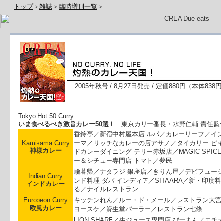
トップ
＞
雑誌
＞
臨時増刊一覧
＞
2005年秋号 / 8月27日発売 / 定価880円（本体838
Tokyo Hot 50 Curry
いま食べるべき激旨カレー50選！
東京カリー番長・
水野仁輔
責任監
香鈴亭／新宿中村屋本店 ルパ／カレーリーフ／イン
Kamisama Curry
ーマ／リッチなカレーの店アサノ／タイカリー ピ
神様カレー
ドカレーダイニング テリー赤坂店／MAGIC SPIC
ー＆シチュー専門店 トマト／夢民
嶮暮帰／ナタラジ 銀座店／きりん屋／デビフュー
Indian Curry
ンド料理 ダバ インディア／SITAARA／新・印度
インドカレー
る／ナイルレストラン
Europeon Curry
キッチンれん／ルー・ド・メール／レストラン大
欧風カレー
ヨースケ／資生堂パーラー／レストラン七條
LION SHARE／生ジュース専門店 び一まん／エ