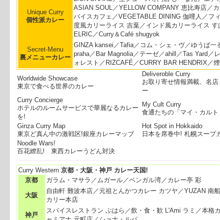
ASIAN SOUL／YELLOW COMPANY 恵比寿店
Unique Curry
バイスカフェ／VEGETABLE DINING 伽哩人／
個性派カレー
度風カリーライス 吉葉／インド風カリーライス すぱ
ELRIC／Curry＆Café shugyok
GINZA kansei／Tafia／コム・シェ・ヴ／ゆうば一る
Secret-Menu
praha／Bar Magnolia／テーゼ／ahill／Tas Yar
裏メニューカレー
ォレスト／RIZCAFÉ／CURRY BAR HENDRIX／
Deliveroble Curry
Worldwide Showcase
お取り寄せ情報満載、名店
東京で食べる世界のカレー
ー
Curry Concierge
My Cult Curry
ホテルのルームサービスで華麗なるカレー
食通たちの「マイ・カルト
を!
Ginza Curry Map
Hot Spot in Hokkaido
東京ど真ん中の激戦区!銀座カレーマッブ
日本を席巻中! 札幌スープ
Noodle Wars!
百花繚乱! 東西カレーうどん対決
Curry Western
京都・大阪・神戸
カレー天国!
京都
ガラム・マサラ／ムガール／ベンガル湾／カレー亭 彩
自由軒 難波本店／元祖とんかつカレー カツヤ／YUZAN 南
大阪
カリー本店
スバイスレストラン ぶはら／飲・食・歓 L'Ami ラミ／本格
神戸
ャミアナ 元町店／ショナ・ルパ