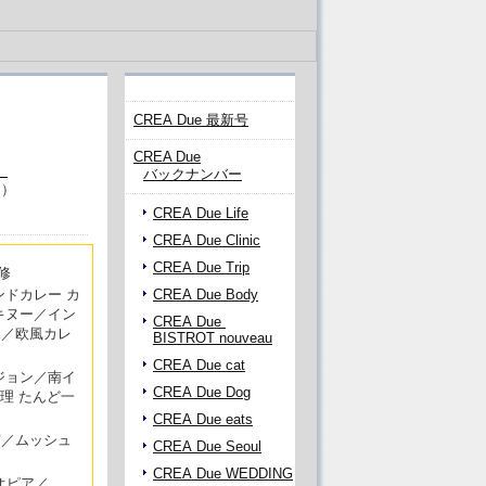
CREA Due 最新号
CREA Due
バックナンバー
円）
CREA Due Life
CREA Due Clinic
CREA Due Trip
修
ドカレー カ
CREA Due Body
キヌー／イン
CREA Due
E／欧風カレ
BISTROT nouveau
CREA Due cat
ジョン／南イ
CREA Due Dog
料理 たんど一
CREA Due eats
宮／ムッシュ
CREA Due Seoul
CREA Due WEDDING
チオピア／