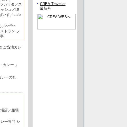
CREA Traveller
／カラカッタ／ス
最新号
フィッシュ／印
いす／cafe
／coffee
d／レストラン フ
煙事
＆ご当地カレ
・カレー 」
カレーの乱
船場店／船場
カレー専門 シ