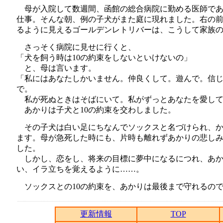
母が入院して数週間、函館の総合病院に勤める医師であ
仕事。そんな朝、例の子犬がまた庭に現れました。右の
るように見えるゴールデンレトリバーは、こうして家族
さっそく病院に見せに行くと、
「犬を飼う時は10の約束をしないといけないの」
と、母は言います。
「私にはあなたしかいません。仲良くして。遊んで。信
で。
私が死ぬときはそばにいて。私がずっとあなたを愛して
あかりは子犬と10の約束を交わしました。
その子犬は白い足にちなんでソックスと名づけられ、か
ます。母が急死した時にも、片時も離れずあかりの悲し
した。
しかし、恋をし、将来の目標に夢中になるにつれ、あか
い、イラ立ちを覚えるように……。
ソックスとの10の約束を、あかりは最後まで守れるの
更新情報
TOP