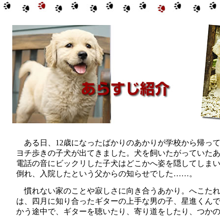
ある日、12歳になったばかりのあかりが学校から帰っ
ヨチ歩きの子犬が出てきました。犬を飼いたがっていた
電話の音にビックリした子犬はどこかへ姿を隠してしま
倒れ、入院したという父からの知らせでした……。
慣れない家のことや寂しさに向き合うあかり。へこたれ
は、四月に知り合ったギターの上手な男の子、星進くん
かう途中で、ギターを聴いたり、寄り道をしたり、つか