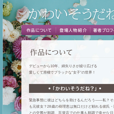
デビューから10年、綿矢りさが繰り広げる
愛しくて滑稽でブラックな“女子”の世界！
緊急事態に彼はどちらを助けるんだろう――私？そ
も元彼女？28歳の樹理恵は無口だけど頼れる彼氏・
との交際が順調、百貨店での仕事も順調で幸せな日