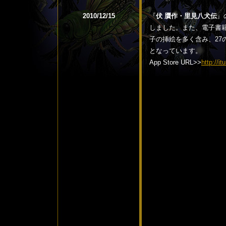
2010/12/15
『
伏 贋作・里見八犬伝
』
しました。また、電子書
子の挿絵を多く含み、2
となっています。
App Store URL>>
http://i