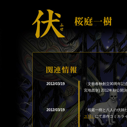
2012/03/19
〈文藝春秋創立90周年記
宮地昌幸) 2012年秋公
2012/03/19
「桜庭一樹と八人の伏師
ス刊）
にて原作コミカラ