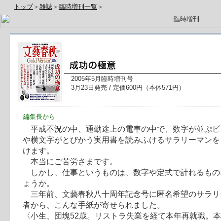
トップ
＞
雑誌
＞
臨時増刊一覧
＞
2005年5月臨時増刊号
3月23日発売 / 定価600円（本体571円）
編集長から
平成不況の中、通勤途上の電車の中で、数字が並ぷビ
や横文字がとびかう実用書を読みふけるサラリーマンを
けます。
本当にご苦労さまです。
しかし、仕事というものは、数字や定式で計れるもの
ょうか。
三年前、文藝春秋八十周年記念号に匿名希望のサラリ
者から、こんな手紙が寄せられました。
〈小生、団塊52歳。リストラ失業を経て本年再就職。