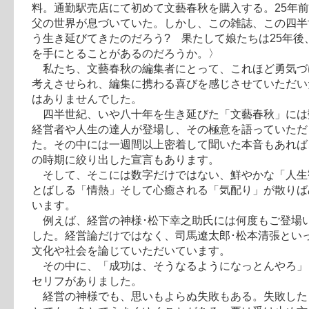
料。通勤駅売店にて初めて文藝春秋を購入する。25年
父の世界が息づいていた。しかし、この雑誌、この四半
う生き延びてきたのだろう? 果たして娘たちは25年後
を手にとることがあるのだろうか。〉
私たち、文藝春秋の編集者にとって、これほど勇気づ
考えさせられ、編集に携わる喜びを感じさせていただい
はありませんでした。
四半世紀、いや八十年を生き延びた「文藝春秋」には
経営者や人生の達人が登場し、その極意を語っていただ
た。その中には一週間以上密着して聞いた本音もあれば
の時期に絞り出した宣言もあります。
そして、そこには数字だけではない、鮮やかな「人生
とばしる「情熱」そして心癒される「気配り」が散りば
います。
例えば、経営の神様･松下幸之助氏には何度もご登場
した。経営論だけではなく、司馬遼太郎･松本清張とい
文化や社会を論じていただいています。
その中に、「成功は、そうなるようになっとんやろ」
セリフがありました。
経営の神様でも、思いもよらぬ失敗もある。失敗した