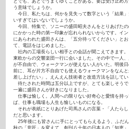
とでも、あとでうまくゆくことがある。要は受け止め方
う意味でしょうか。
今日、私たちは、何かを見失って数字という「結果」
いすぎてはいないでしょうか。
今回、特集で、ソニーの盛田昭夫さんをとりあげたの
にかかった時の第一印象が忘れられないからです。イン
にあらわれた盛田さんは、「五分待ってください」とお
て、電話をはじめました。
社内の工場長らしい相手との会話が聞こえてきます。
東欧からの交響楽団一行に会いました。その中で一人、
が不自由で、ウォークマンが使えない人がいた。明後日
前に、耳が片方不自由でも使えるウォークマンをなんと
差し上げたい」。えんえん技術者と改造方法を話してい
待たされた時間は五分以上ですが、とても楽しそうで
一遍に盛田さんが好きになりました。
仕事は愉しく。人間への限りない好奇心と愛情を持っ
ば、仕事も職場も人生も愉しいものになる。
それが表紙にとりあげた司馬さんの言葉・「人たらし
だと思います。
25年後にも皆さんに手にとってもらえるよう、ふだん
秋の「意匠」を変えて、創刊八十年の日本人の「知恵」