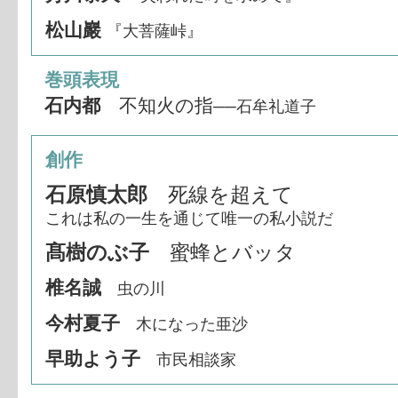
松山巖
『大菩薩峠』
巻頭表現
石内都
不知火の指
──石牟礼道子
創作
石原慎太郎
死線を超えて
これは私の一生を通じて唯一の私小説だ
髙樹のぶ子
蜜蜂とバッタ
椎名誠
虫の川
今村夏子
木になった亜沙
早助よう子
市民相談家