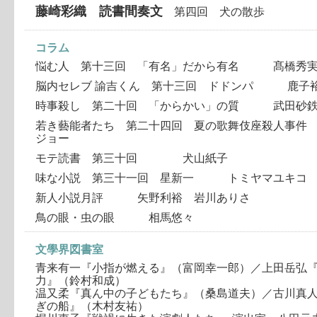
藤崎彩織 読書間奏文
第四回 犬の散歩
コラム
悩む人 第十三回 「有名」だから有名 髙橋秀
脳内セレブ 諭吉くん 第十三回 ドドンパ 鹿子
時事殺し 第二十回 「からかい」の質 武田砂
若き藝能者たち 第二十四回 夏の歌舞伎座殺人事
ジョー
モテ読書 第三十回 犬山紙子
味な小説 第三十一回 星新一 トミヤマユキコ
新人小説月評 矢野利裕 岩川ありさ
鳥の眼・虫の眼 相馬悠々
文學界図書室
青来有一『小指が燃える』（富岡幸一郎）／上田岳弘
力』（鈴村和成）
温又柔『真ん中の子どもたち』（桑島道夫）／古川真
ぎの船』（木村友祐）