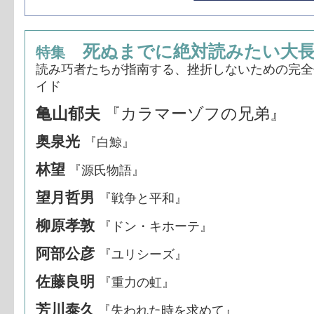
死ぬまでに絶対読みたい大長
特集
読み巧者たちが指南する、挫折しないための完全
イド
亀山郁夫
『カラマーゾフの兄弟』
奥泉光
『白鯨』
林望
『源氏物語』
望月哲男
『戦争と平和』
柳原孝敦
『ドン・キホーテ』
阿部公彦
『ユリシーズ』
佐藤良明
『重力の虹』
芳川泰久
『失われた時を求めて』