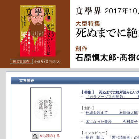
【 特集 】 死ぬまでに絶対読みたい
・
『カラマーゾフの兄弟』 
【 創作 】
・
死線を超えて 石原慎太郎
・
木になった亜沙 今村夏子
【 インタビュー 】
立ち読みする
・
長谷川博己 「黒沢清映画」の