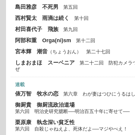
島田雅彦 不死男
第五回
西村賢太 雨滴は続く
第十回
村田喜代子 飛族
第九回
阿部和重 Orga(ni)sm
第十二回
宮本輝 潮音
（ちょうおん） 第二十七回
しまおまほ スーベニア
第二十二回 防犯カメラ
ぜ
連載
俵万智 牧水の恋
第六章 わが妻はつひにうるは
御厨貴 御厨流政治道場
第六回 明治史研究臆断──明治百五十年に寄せて──
栗原康 執念深い貧乏性
第六回 自殺じゃねえよ、死体だよ──マジやべえ！