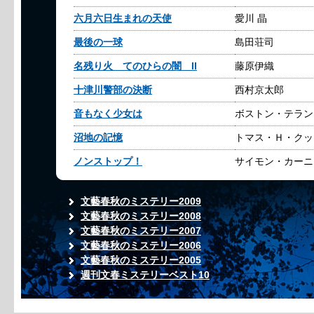
六月六日生まれの天使
愛川 晶
最後の一球
島田荘司
名残り火 てのひらの闇 II
藤原伊織
十津川警部の決断
西村京太郎
音もなく少女は
ボストン・テラン
沼地の記憶
トマス・Ｈ・クッ
ノンストップ！
サイモン・カーニ
文藝春秋のミステリー2009
文藝春秋のミステリー2008
文藝春秋のミステリー2007
文藝春秋のミステリー2006
文藝春秋のミステリー2005
週刊文春ミステリーベスト10