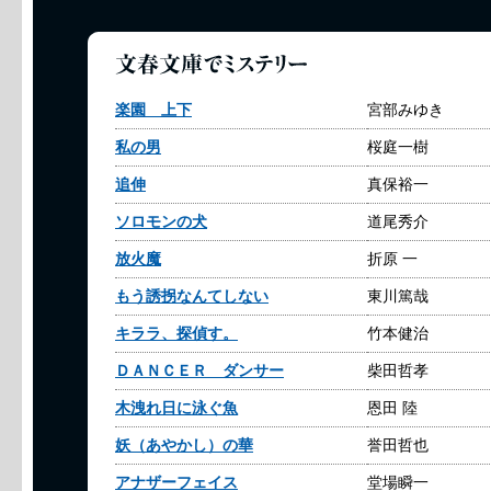
楽園 上下
宮部みゆき
私の男
桜庭一樹
追伸
真保裕一
ソロモンの犬
道尾秀介
放火魔
折原 一
もう誘拐なんてしない
東川篤哉
キララ、探偵す。
竹本健治
ＤＡＮＣＥＲ ダンサー
柴田哲孝
木洩れ日に泳ぐ魚
恩田 陸
妖（あやかし）の華
誉田哲也
アナザーフェイス
堂場瞬一