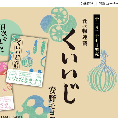
文藝春秋
|
特設コーナ