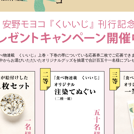
べ物連載 くいいじ』上巻・下巻の帯についている応募券二枚でご応募でき
中からお選びいただいたオリジナルグッズを抽選で合計百五十一名様にプレ