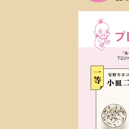
『食
下記の