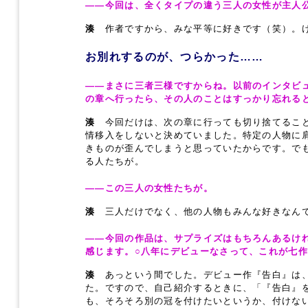
――今回は、全くタイプの違う三人の女性が主人
湊
作者ですから、みな平等に好きです（笑）。け
お別れするのが、つらかった……
――まさに三者三様ですからね。以前のインタビ
の章へ行ったら、その人のことはすっかり忘れる
湊
今回だけは、次の章に行っても切り捨てること
情移入をしないと決めていました。特定の人物に
きものが歪んでしまうと思っていたからです。で
る人たちが。
――この三人の女性たちが。
湊
三人だけでなく、他の人物もみんな好きなんで
――今回の作品は、サプライズはもちろんあるけ
感じます。○八年にデビューなさって、これが七
湊
あっという間でした。デビュー作『告白』は、
た。ですので、自己紹介するときに、「『告白』
も、そろそろ別の冠を付けたいというか、付けな