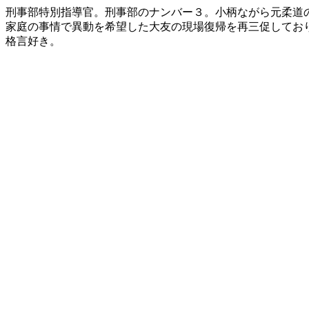
刑事部特別指導官。刑事部のナンバー３。小柄ながら元柔道
家庭の事情で異動を希望した大友の現場復帰を再三促してお
格言好き。