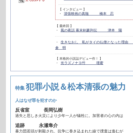
【 インタビュー 】
・
清張映画の真髄 橋本 忍
【 最終回 】
・
風の夜話 幕末剣豪列伝 津本 陽
・
生きなおし 私がタイの仏僧となった理
倉 明
【 本格的小説誌デビュー作！ 】
・
光ラズノナヨ竹 壇蜜
犯罪小説＆松本清張の魅力
特集
人はなぜ罪を犯すのか
反省室 長岡弘樹
過失と思しき火災により少年一人が犠牲に。加害者の心の内は
追跡 永瀬隼介
暴力団若頭が刺殺され、抗争に巻き込まれた線で捜査は進むが