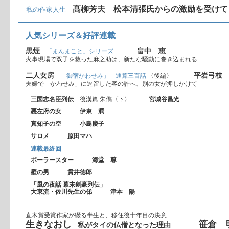
髙柳芳夫 松本清張氏からの激励を受けて
私の作家人生
人気シリーズ＆好評連載
黒煙
畠中 恵
「まんまこと」シリーズ
火事現場で双子を救った麻之助は、新たな騒動に巻き込まれる
二人女房
平岩弓枝
「御宿かわせみ」 通算三百話
〈後編〉
夫婦で「かわせみ」に逗留した客の許へ、別の女が押しかけて
三国志名臣列伝
後漢篇 朱儁〈下〉
宮城谷昌光
悪左府の女 伊東 潤
真知子の空 小島慶子
サロメ 原田マハ
連載最終回
ポーラースター 海堂 尊
壁の男 貫井徳郎
「風の夜話 幕末剣豪列伝」
大東流・佐川先生の俤 津本 陽
直木賞受賞作家が綴る半生と、移住後十年目の決意
生きなおし
笹倉 
私がタイの仏僧となった理由