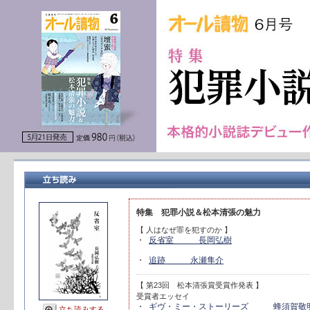
特集 犯罪小説＆松本清張の魅力
【 人はなぜ罪を犯すのか 】
・
反省室 長岡弘樹
・
追跡 永瀬隼介
【 第23回 松本清張賞受賞作発表 】
受賞者エッセイ
・
ギヴ・ミー・ストーリーズ 蜂須賀敬
立ち読みする