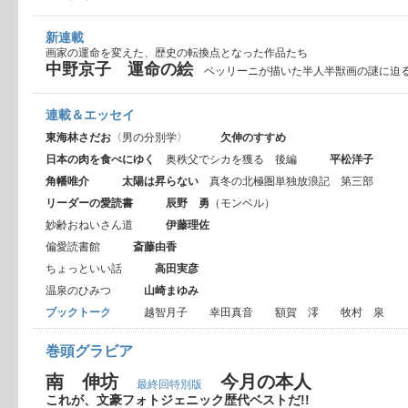
新連載
画家の運命を変えた、歴史の転換点となった作品たち
中野京子 運命の絵
ベッリーニが描いた半人半獣画の謎に迫
連載＆エッセイ
東海林さだお
〈男の分別学〉
欠伸のすすめ
日本の肉を食べにゆく
奥秩父でシカを獲る 後編
平松洋子
角幡唯介
太陽は昇らない
真冬の北極圏単独放浪記 第三部
リーダーの愛読書
辰野 勇
（モンベル）
妙齢おねいさん道
伊藤理佐
偏愛読書館
斎藤由香
ちょっといい話
高田実彦
温泉のひみつ
山崎まゆみ
ブックトーク
越智月子 幸田真音 額賀 澪 牧村 泉
巻頭グラビア
南 伸坊
今月の本人
最終回特別版
これが、文豪フォトジェニック歴代ベストだ!!