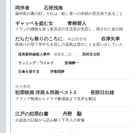
同伴者 石持浅海
歯科医の裏の顔。それは、殺し屋への依頼の受注係であること
ギャッベを盗む女 青柳碧人
イランの織物を扱う家具店の支店長が失踪し、残された血の痕
だらだら祭りのころに
谷津矢車
本誌初登場
島抜けの罪で市中引き回しの花鳥は昔のことを思い出していた
現美新幹線殺人事件
連載第二話
西村京太郎
ランニング・ワイルド 堂場瞬一
日傘を差す女 伊集院静
古今東西
犯罪映画 洋画＆邦画ベスト3 長部日出雄
マフィア映画からドラマ劇場版まで見所を解説
江戸の犯罪白書 丹野 顯
火盗改の記録から読み解く下手人の実像