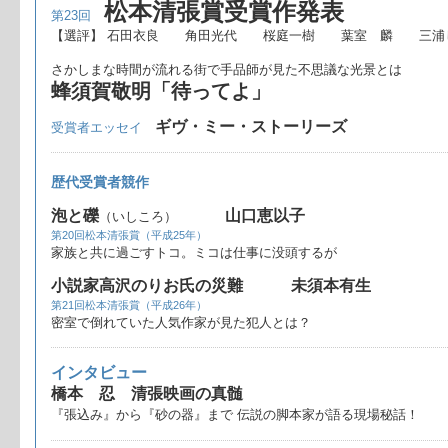
松本清張賞受賞作発表
第23回
【選評】 石田衣良 角田光代 桜庭一樹 葉室 麟 三浦
さかしまな時間が流れる街で手品師が見た不思議な光景とは
蜂須賀敬明「待ってよ」
ギヴ・ミー・ストーリーズ
受賞者エッセイ
歴代受賞者競作
泡と礫
山口恵以子
（いしころ）
第20回松本清張賞（平成25年）
家族と共に過ごすトコ。ミコは仕事に没頭するが
小説家高沢のりお氏の災難 未須本有生
第21回松本清張賞（平成26年）
密室で倒れていた人気作家が見た犯人とは？
インタビュー
橋本 忍 清張映画の真髄
『張込み』から『砂の器』まで 伝説の脚本家が語る現場秘話！