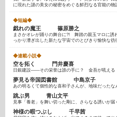
に現れた謎の美女の秘密をめぐる鮮烈なる官能の物
◆短編◆
戯れの魔王 篠原勝之
まさかオレが踊りの舞台に?! 舞踏の親玉マロに誘
っかり漕ぎ出した新たな宇宙でのとびきり愉快な彷
◆連載小説◆
空を拓く 門井慶喜
日銀建設――その栄誉は誰の手に？ 金吾が吼える
夢見る帝国図書館 中島京子
あの明るくて個性的な喜和子さんが、地味だったな
跳ぶ男 青山文平
見事「養老」を舞い切った剛に、さらなる誘いが届
神様の暇つぶし 千早茜