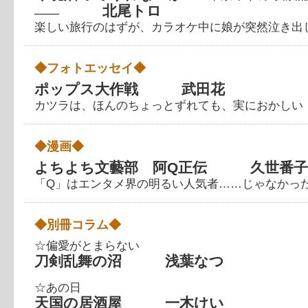
北尾トロ
――
楽しい旅行のはずが、カラオケ中に娘が突然泣き出
◆フォトエッセイ◆
ポップス大作戦 武田花
カツラは、ほんのちょっとずれても、実におかしい
◆漫画◆
よちよち文藝部 阿Q正伝 久世番子
「Q」はエンタメ界の明るい人気者……じゃなかっ
◆別冊コラム◆
☆偏愛がとまらない
刀剣乱舞の沼 浅葉なつ
☆あの日
天国の居酒屋 一木けい