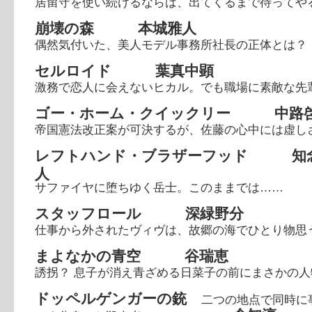
居留守を使い続けるならば、出てくるまで待ってや
崩壊の森 本城雅人
偶然気付いた、美人モデル事務所社長の正体とは？
セルロイド 葉真中顕
激務で恋人に会えないヒカル。でも職場に素敵な先
ゴー・ホーム・クイックリー 中路
帝国憲法改正案が可決するが、佐藤の心中には虚し
レフトハンド・ブラザーフッド 知
人
サファイヤに堕ちゆく岳士。このままでは……
スタッフロール 深緑野分
仕事から外されたヴィヴは、故郷の海でひとり物思
まよなかの青空 谷瑞恵
誘拐？ 息子が消え青ざめる日菜子の前にまさかの人
ドッペルゲンガーの銃
二つの地点で同時に