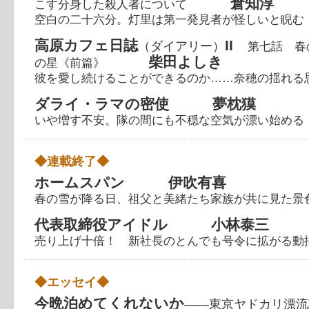
倉知淳
こす分身した殺人者について
空白の二十六分。灯里は第一発見者が怪しいと睨む
高原カフェ日誌
II
（ダイアリー）
第七話 春
柴田よしき
の星《前篇》
彼を愛し続けることができるのか……奈穂の揺れる
ダライ・ラマの密使 夢枕獏
いや増す不安。隊の間にも不穏な空気が漂い始める
◆連載終了◆
ホームスパン 伊吹有喜
春の雪が降る日、祖父と美緒たち家族が共に見た景
代表取締役アイドル 小林泰三
売り上げ十倍！ 新社長のとんでも号令に拡がる動
◆エッセイ◆
今晩泊めてくれないか
――東京ヤドカリ漂流