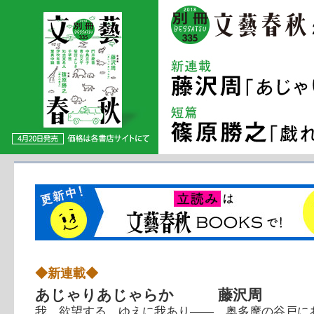
◆新連載◆
あじゃりあじゃらか 藤沢周
我、欲望する、ゆえに我あり――。奥多摩の谷戸に