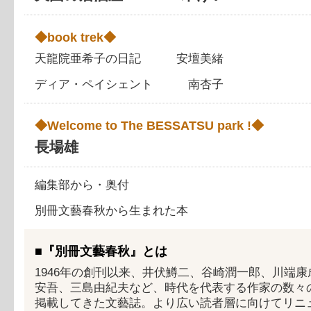
◆book trek◆
天龍院亜希子の日記 安壇美緒
ディア・ペイシェント 南杏子
◆Welcome to The BESSATSU park !◆
長場雄
編集部から・奥付
別冊文藝春秋から生まれた本
■『別冊文藝春秋』とは
1946年の創刊以来、井伏鱒二、谷崎潤一郎、川端康
安吾、三島由紀夫など、時代を代表する作家の数々
掲載してきた文藝誌。より広い読者層に向けてリニ