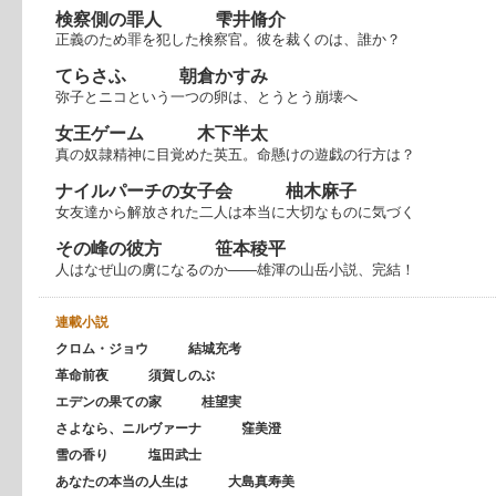
検察側の罪人 雫井脩介
正義のため罪を犯した検察官。彼を裁くのは、誰か？
てらさふ 朝倉かすみ
弥子とニコという一つの卵は、とうとう崩壊へ
女王ゲーム 木下半太
真の奴隷精神に目覚めた英五。命懸けの遊戯の行方は？
ナイルパーチの女子会 柚木麻子
女友達から解放された二人は本当に大切なものに気づく
その峰の彼方 笹本稜平
人はなぜ山の虜になるのか――雄渾の山岳小説、完結！
連載小説
クロム・ジョウ 結城充考
革命前夜 須賀しのぶ
エデンの果ての家 桂望実
さよなら、ニルヴァーナ 窪美澄
雪の香り 塩田武士
あなたの本当の人生は 大島真寿美