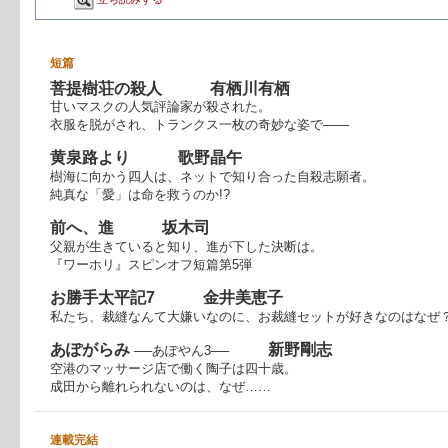
短篇
菩提樹荘の殺人 有栖川有栖
甘いマスクの人気評論家が殺された。
衣服を脱がされ、トランクス一枚の奇妙な姿で――
黄泉路より 歌野晶午
樹海に向かう四人は、ネットで知り合った自殺志願者。
純真な「愛」は命を救うのか!?
前へ、進 坂木司
父親が生きていると知り、進が下した決断は。
『ワーホリ』スピンオフ短篇第5弾
お勝手太平記7 金井美恵子
私たち、裁縫なんて大嫌いなのに、お裁縫セットが好きなのはなぜ
あぽがらみ
新野剛志
──あぽやん3──
空港のマッサージ店で働く陶子は四十歳。
成田から離れられないのは、なぜ……
連載完結