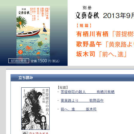
【短篇】
・
菩提樹荘の殺人 有栖川有栖
・
黄泉路より 歌野晶午
・
前へ、進 坂木司
立ち読みする