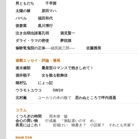
男ともだち 千早茜
太陽の棘 原田マハ
バベル 福田和代
後妻業 黒川博行
泣き虫弱虫諸葛孔明 酒見賢一
ダライ・ラマの密使 夢枕獏
修験竜鬼院の正体
──縮尻鏡三郎──
佐藤雅美
連載エッセイ・評論・漫画
速水健朗 量産型ロマンスで抱きしめて！
酒井順子 女を観る歌舞伎
穂村弘 にょっ記
ウラモトユウコ
5W1H
北村薫
ユーカリの木の蔭で
思わぬところで坪内逍遥
コラム
くつろぎの時間
周木律 嘘
会心の買い物
行成薫 『無駄遣いのすゝめ』
夜長にはこれ！
岩城けい 物書き？ 小説家？ それとも作家？
book trek